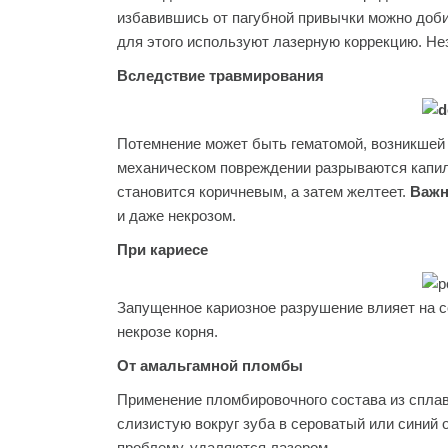
избавившись от пагубной привычки можно доби
для этого используют лазерную коррекцию. Н
Вследствие травмирования
Потемнение может быть гематомой, возникшей 
механическом повреждении разрываются капилл
становится коричневым, а затем желтеет.
Важн
и даже некрозом.
При кариесе
Запущенное кариозное разрушение влияет на со
некрозе корня.
От амальгамной пломбы
Применение пломбировочного состава из сплав
слизистую вокруг зуба в сероватый или синий 
проблему, удаляются лазером.