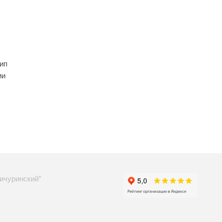
ип
ии
ичуринский”