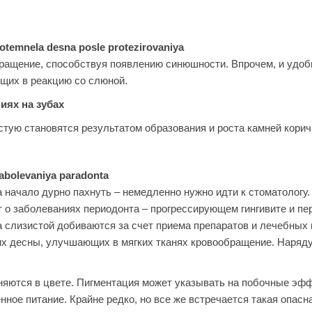
ращение, способствуя появлению синюшности. Впрочем, и удобн
щих в реакцию со слюной.
ях на зубах
стую становятся результатом образования и роста камней корич
та начало дурно пахнуть – немедленно нужно идти к стоматологу
о заболеваниях периодонта – прогрессирующем гингивите и пе
 слизистой добиваются за счет приема препаратов и лечебных
х десны, улучшающих в мягких тканях кровообращение. Наряд
няются в цвете. Пигментация может указывать на побочные эфф
ное питание. Крайне редко, но все же встречается такая опасн