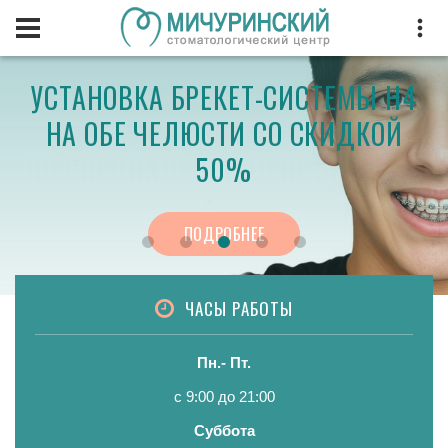
МЫ «ОСОБЕННО ХОРОШЕЕ МЕСТО»
УСТАНОВКА БРЕКЕТ-СИСТЕМЫ H4
ЦИФРОВОЕ МОДЕЛИРОВАНИЕ
ИМПЛАНТАЦИЯ ЗУБОВ «ПОД
ЛЕЧЕНИЕ ДЕСЕН ЛАЗЕРОМ
НА ОБЕ ЧЕЛЮСТИ СО СКИДКОЙ
ПО ВЕРСИИ ЯНДЕКС
КЛЮЧ»
ЗУБОВ
ПО СПЕЦИАЛЬНОЙ ЦЕНЕ 50 000 ₽
50%
ПОДРОБНЕЕ
ПОДРОБНЕЕ
ПОДРОБНЕЕ
ПОДРОБНЕЕ
ПОДРОБНЕЕ
ЧАСЫ РАБОТЫ
Пн.- Пт.
с 9:00 до 21:00
Суббота