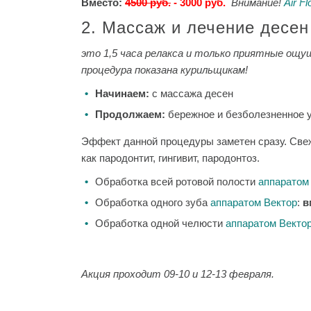
Вместо:
4500 руб.
- 3000 руб.
Внимание!
Air F
2. Массаж и лечение десен
это 1,5 часа релакса и только приятные ощущ
процедура показана курильщикам!
Начинаем:
с массажа десен
Продолжаем:
бережное и безболезненное у
Эффект данной процедуры заметен сразу. Свеж
как пародонтит, гингивит, пародонтоз.
Обработка всей ротовой полости
аппаратом
Обработка одного зуба
аппаратом Вектор
:
в
Обработка одной челюсти
аппаратом Векто
Акция проходит 09-10 и 12-13 февраля.