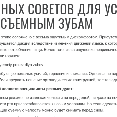
НЫХ СОВЕТОВ ДЛЯ У
 СЪЕМНЫМ ЗУБАМ
 этапе сопряжено с весьма ощутимым дискомфортом. Присутств
рушается дикция вследствие изменения движений языка, к кот
ые потребления пищи. Более того, из-за ощущения непривычной
ли горячего.
бующее немалых усилий, терпения и внимания. Однозначно вер
Если прервать ношение ортопедических конструкций, то этап ад
й челюсти специалисты рекомендуют:
чном режиме, не извлекая челюсти ни перед едой, ни даже на но
ости рта приспосабливаются к новым условиям. Но если сделать
ации съемную челюсть можно будет снимать перед сном.