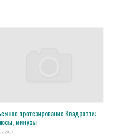
ъемное протезирование Квадротти:
люсы, минусы
02.2017