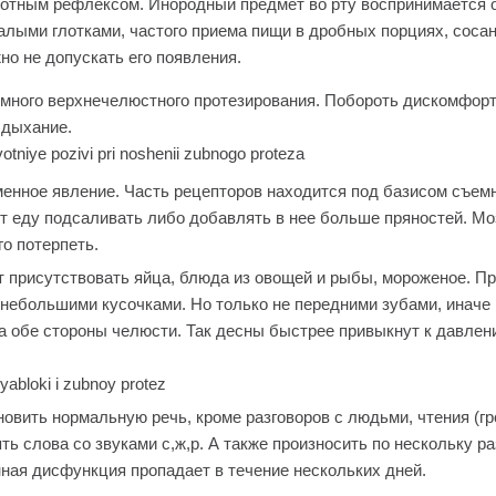
отным рефлексом. Инородный предмет во рту воспринимается о
алыми глотками, частого приема пищи в дробных порциях, соса
о не допускать его появления.
емного верхнечелюстного протезирования. Побороть дискомфор
 дыхание.
енное явление. Часть рецепторов находится под базисом съемн
т еду подсаливать либо добавлять в нее больше пряностей. Мо
го потерпеть.
т присутствовать яйца, блюда из овощей и рыбы, мороженое. П
небольшими кусочками. Но только не передними зубами, иначе
а обе стороны челюсти. Так десны быстрее привыкнут к давлен
овить нормальную речь, кроме разговоров с людьми, чтения (г
ь слова со звуками с,ж,р. А также произносить по нескольку ра
ная дисфункция пропадает в течение нескольких дней.