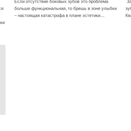
Если отсутствие боковых зубов это проблема
За
ся
больше функциональная, то брешь в зоне улыбки
зу
– настоящая катастрофа в плане эстетики…
Кв
ики