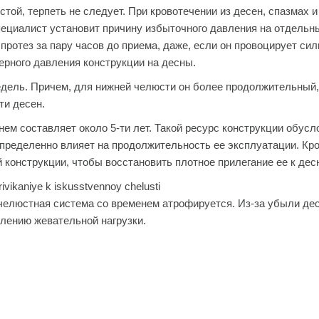
ой, терпеть не следует. При кровотечении из десен, спазмах и
пециалист установит причину избыточного давления на отдельны
протез за пару часов до приема, даже, если он провоцирует си
рного давления конструкции на десны.
едель. Причем, для нижней челюсти он более продолжительный
ти десен.
ем составляет около 5-ти лет. Такой ресурс конструкции обусл
пределенно влияет на продолжительность ее эксплуатации. Кро
конструкции, чтобы восстановить плотное прилегание ее к дес
очелюстная система со временем атрофируется. Из-за убыли де
лению жевательной нагрузки.