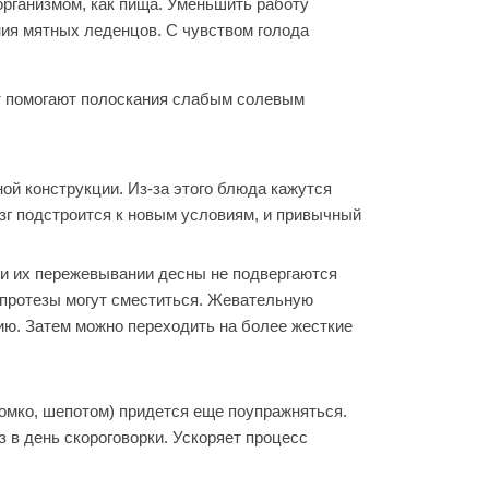
рганизмом, как пища. Уменьшить работу
ния мятных леденцов. С чувством голода
т помогают полоскания слабым солевым
ой конструкции. Из-за этого блюда кажутся
зг подстроится к новым условиям, и привычный
ри их пережевывании десны не подвергаются
 протезы могут сместиться. Жевательную
ию. Затем можно переходить на более жесткие
ромко, шепотом) придется еще поупражняться.
з в день скороговорки. Ускоряет процесс