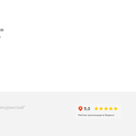
ов
е
ичуринский”