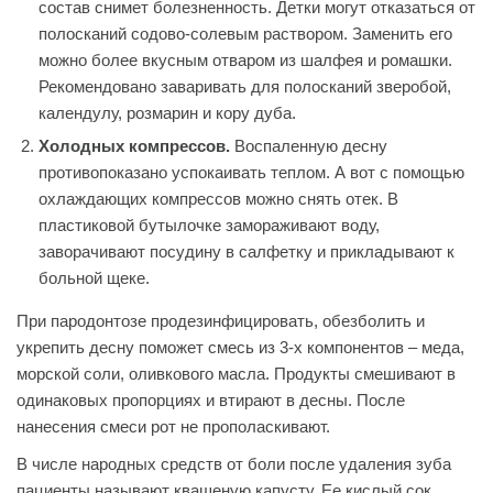
состав снимет болезненность. Детки могут отказаться от
полосканий содово-солевым раствором. Заменить его
можно более вкусным отваром из шалфея и ромашки.
Рекомендовано заваривать для полосканий зверобой,
календулу, розмарин и кору дуба.
Холодных компрессов.
Воспаленную десну
противопоказано успокаивать теплом. А вот с помощью
охлаждающих компрессов можно снять отек. В
пластиковой бутылочке замораживают воду,
заворачивают посудину в салфетку и прикладывают к
больной щеке.
При пародонтозе продезинфицировать, обезболить и
укрепить десну поможет смесь из 3-х компонентов – меда,
морской соли, оливкового масла. Продукты смешивают в
одинаковых пропорциях и втирают в десны. После
нанесения смеси рот не прополаскивают.
В числе народных средств от боли после удаления зуба
пациенты называют квашеную капусту. Ее кислый сок