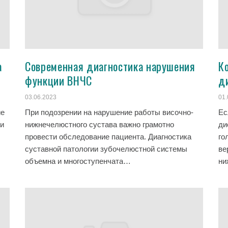
а
Современная диагностика нарушения
Ко
функции ВНЧС
д
03.06.2023
01.
ие
При подозрении на нарушение работы височно-
Ес
ми
нижнечелюстного сустава важно грамотно
ди
провести обследование пациента. Диагностика
го
суставной патологии зубочелюстной системы
ве
объемна и многоступенчата…
ни