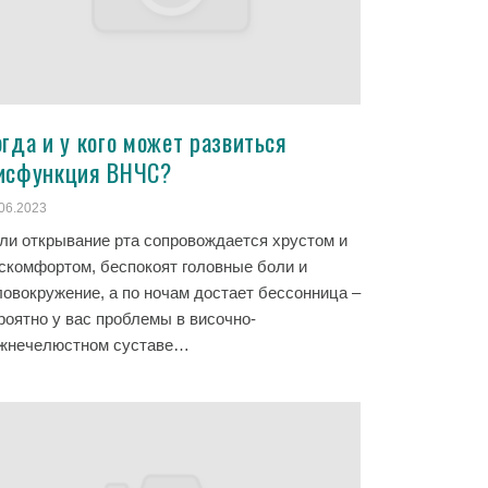
гда и у кого может развиться
исфункция ВНЧС?
06.2023
ли открывание рта сопровождается хрустом и
скомфортом, беспокоят головные боли и
ловокружение, а по ночам достает бессонница –
роятно у вас проблемы в височно-
жнечелюстном суставе…