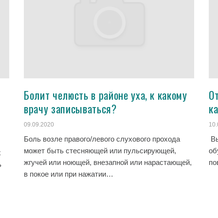
Болит челюсть в районе уха, к какому
О
врачу записываться?
к
09.09.2020
10.
Боль возле правого/левого слухового прохода
Вы
может быть стесняющей или пульсирующей,
об
х
жгучей или ноющей, внезапной или нарастающей,
по
ь
в покое или при нажатии…